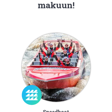
makuun!
Speedboat