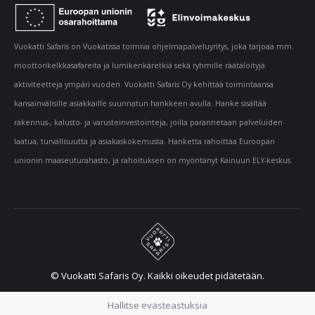
Vuokatti Safaris on Vuokatissa toimiva ohjelmapalveluyritys, joka tarjoaa mm.
moottorikelkkasafareita ja lumikenkäretkiä sekä ryhmille räätälöityjä
aktiviteetteja ympäri vuoden. Vuokatti Safaris Oy kehittää toimintaansa
kansainvälisille asiakkaille suunnatun hankkeen avulla. Hanke sisältää
rakennus-, kalusto- ja varusteinvestointeja, joilla parannetaan palveluiden
laatua, turvallisuutta ja asiakaskokemusta. Hanketta rahoittaa Euroopan
unionin maaseuturahasto, ja rahoituksen on myöntänyt Kainuun ELY-keskus.
© Vuokatti Safaris Oy. Kaikki oikeudet pidätetään.
Hallitse evästeastuksia