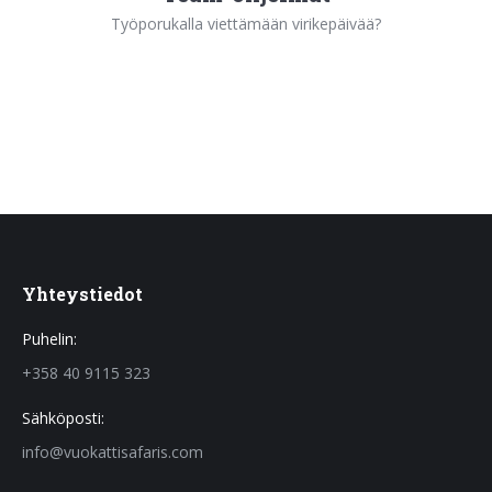
Työporukalla viettämään virikepäivää?
Yhteystiedot
Puhelin:
+358 40 9115 323
Sähköposti:
info@vuokattisafaris.com