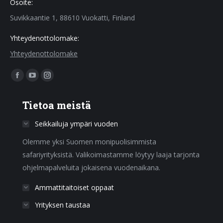
Osoite:
Suvikkaantie 1, 88610 Vuokatti, Finland
Yhteydenottolomake:
Yhteydenottolomake
Find us on:
Facebook
YouTube
Instagram
page
page
page
Tietoa meistä
opens
opens
opens
in
in
in
Seikkailuja ympäri vuoden
new
new
new
Olemme yksi Suomen monipuolisimmista
window
window
window
safariyrityksistä. Valikoimastamme löytyy laaja tarjonta
ohjelmapalveluita jokaisena vuodenaikana.
Ammattitaitoiset oppaat
Yrityksen taustaa